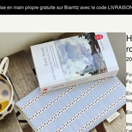
se en main propre gratuite sur Biarritz avec le code LIVRAIS
H
r
20
Fo
Fo
En
lin
En
Im
l’a