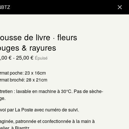
ONBTZ
ousse de livre · fleurs
ouges & rayures
,00
€
- 25,00
€
Épuisé
rmat poche: 23 x 16cm
rmat broché: 28 x 21cm
tretien : lavable en machine à 30°C. Pas de sèche-
ge.
voi par La Poste avec numéro de suivi.
aginée, patronnée et confectionnée à la main à
telier, à Biarritz.