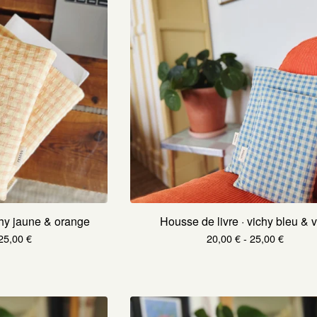
chy jaune & orange
Housse de livre · vichy bleu & v
25,00
€
20,00
€
- 25,00
€