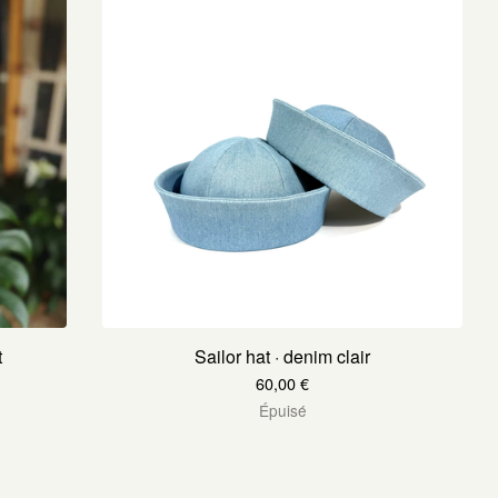
t
Sailor hat · denim clair
60,00
€
Épuisé