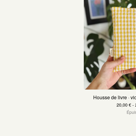
Housse de livre · v
20,00
€
- 
Épui