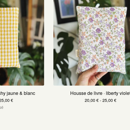
ichy jaune & blanc
Housse de livre · liberty viole
25,00
€
20,00
€
- 25,00
€
sé