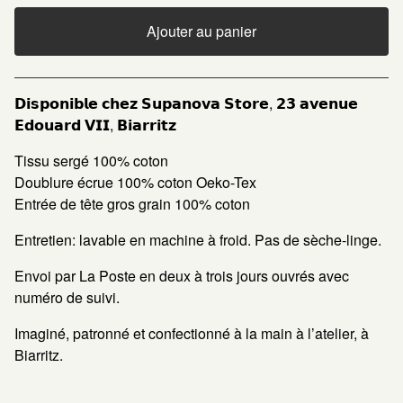
Ajouter au panier
Voir le panier
𝗗𝗶𝘀𝗽𝗼𝗻𝗶𝗯𝗹𝗲 𝗰𝗵𝗲𝘇 𝗦𝘂𝗽𝗮𝗻𝗼𝘃𝗮 𝗦𝘁𝗼𝗿𝗲, 𝟮𝟯 𝗮𝘃𝗲𝗻𝘂𝗲
𝗘𝗱𝗼𝘂𝗮𝗿𝗱 𝗩𝗜𝗜, 𝗕𝗶𝗮𝗿𝗿𝗶𝘁𝘇
Tissu sergé 100% coton
Doublure écrue 100% coton Oeko-Tex
Entrée de tête gros grain 100% coton
Entretien: lavable en machine à froid. Pas de sèche-linge.
Envoi par La Poste en deux à trois jours ouvrés avec
numéro de suivi.
Imaginé, patronné et confectionné à la main à l’atelier, à
Biarritz.